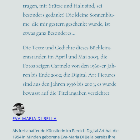
tra­gen, mir Stüt­ze und Halt sind, sei
beson­ders gedankt! Die klei­ne Son­nen­blu­
me, die mir ges­tern geschenkt wur­de, ist
etwas ganz Beson­de­res…
Die Tex­te und Gedich­te die­ses Büch­leins
ent­stan­den im April und Mai 2003, die
Fotos zei­gen Car­me­lo von den 1960-er Jah­
ren bis Ende 2002; die Digi­tal Art Pic­tures
sind aus den Jah­ren 1998 bis 2003; es wur­de
bewusst auf die Titel­an­ga­ben ver­zich­tet.
EVA-MARIA DI BELLA
Als freischaffende Künstlerin im Bereich Digital Art hat die
1954 in Minden geborene Eva-Maria Di Bella bereits ihre