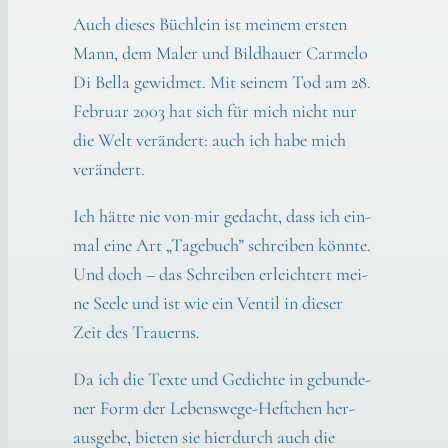
Auch die­ses Büch­lein ist mei­nem ers­ten
Mann, dem Maler und Bild­hau­er Car­me­lo
Di Bel­la gewid­met. Mit sei­nem Tod am 28.
Febru­ar 2003 hat sich für mich nicht nur
die Welt ver­än­dert: auch ich habe mich
ver­än­dert.
Ich hät­te nie von mir gedacht, dass ich ein­
mal eine Art „Tage­buch” schrei­ben könn­te.
Und doch – das Schrei­ben erleich­tert mei­
ne See­le und ist wie ein Ven­til in die­ser
Zeit des Trau­erns.
Da ich die Tex­te und Gedich­te in gebun­de­
ner Form der Lebens­we­ge-Heft­chen her­
aus­ge­be, bie­ten sie hier­durch auch die