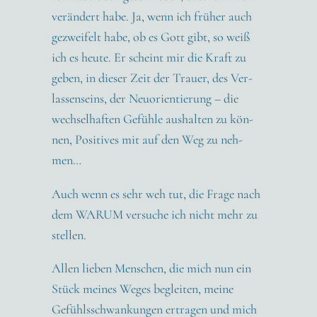
ver­än­dert habe. Ja, wenn ich frü­her auch
gezwei­felt habe, ob es Gott gibt, so weiß
ich es heu­te. Er scheint mir die Kraft zu
geben, in die­ser Zeit der Trau­er, des Ver­
las­sen­seins, der Neu­ori­en­tie­rung – die
wech­sel­haf­ten Gefüh­le aus­hal­ten zu kön­
nen, Posi­ti­ves mit auf den Weg zu neh­
men…
Auch wenn es sehr weh tut, die Fra­ge nach
dem WARUM ver­su­che ich nicht mehr zu
stel­len.
Allen lie­ben Men­schen, die mich nun ein
Stück mei­nes Weges beglei­ten, mei­ne
Gefühls­schwan­kun­gen ertra­gen und mich