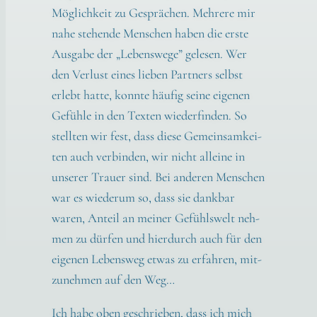
Mög­lich­keit zu Gesprä­chen. Meh­re­re mir
nahe ste­hen­de Men­schen haben die ers­te
Aus­ga­be der „Lebens­we­ge” gele­sen. Wer
den Ver­lust eines lie­ben Part­ners selbst
erlebt hat­te, konn­te häu­fig sei­ne eige­nen
Gefüh­le in den Tex­ten wie­der­fin­den. So
stell­ten wir fest, dass die­se Gemein­sam­kei­
ten auch ver­bin­den, wir nicht allei­ne in
unse­rer Trau­er sind. Bei ande­ren Men­schen
war es wie­der­um so, dass sie dank­bar
waren, Anteil an mei­ner Gefühls­welt neh­
men zu dür­fen und hier­durch auch für den
eige­nen Lebens­weg etwas zu erfah­ren, mit­
zu­neh­men auf den Weg…
Ich habe oben geschrie­ben, dass ich mich