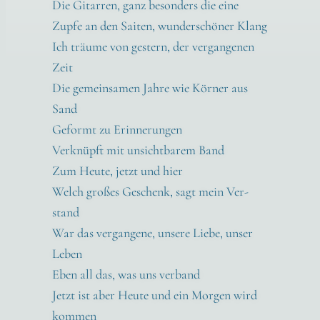
Die Gitar­ren, ganz beson­ders die eine
Zup­fe an den Sai­ten, wun­der­schö­ner Klang
Ich träu­me von ges­tern, der ver­gan­ge­nen
Zeit
Die gemein­sa­men Jah­re wie Kör­ner aus
Sand
Geformt zu Erin­ne­run­gen
Ver­knüpft mit unsicht­ba­rem Band
Zum Heu­te, jetzt und hier
Welch gro­ßes Geschenk, sagt mein Ver­
stand
War das ver­gan­ge­ne, unse­re Lie­be, unser
Leben
Eben all das, was uns ver­band
Jetzt ist aber Heu­te und ein Mor­gen wird
kom­men