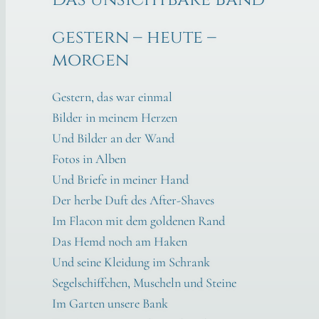
gestern – heute –
morgen
Ges­tern, das war ein­mal
Bil­der in mei­nem Her­zen
Und Bil­der an der Wand
Fotos in Alben
Und Brie­fe in mei­ner Hand
Der her­be Duft des After-Shaves
Im Fla­con mit dem gol­de­nen Rand
Das Hemd noch am Haken
Und sei­ne Klei­dung im Schrank
Segel­schiff­chen, Muscheln und Stei­ne
Im Gar­ten unse­re Bank