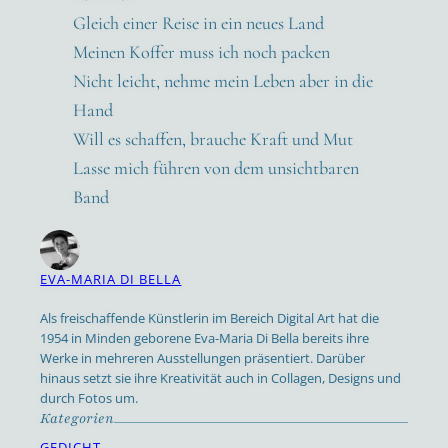
Gleich einer Rei­se in ein neu­es Land
Mei­nen Kof­fer muss ich noch packen
Nicht leicht, neh­me mein Leben aber in die
Hand
Will es schaf­fen, brau­che Kraft und Mut
Las­se mich füh­ren von dem unsicht­ba­ren
Band
EVA-MARIA DI BELLA
Als freischaffende Künstlerin im Bereich Digital Art hat die
1954 in Minden geborene Eva-Maria Di Bella bereits ihre
Werke in mehreren Ausstellungen präsentiert. Darüber
hinaus setzt sie ihre Kreativität auch in Collagen, Designs und
durch Fotos um.
Kategorien
GEDICHT