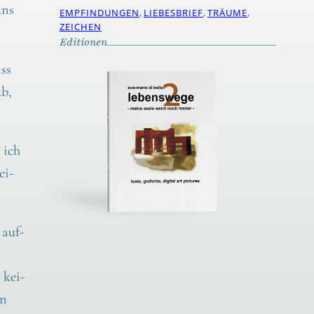
uns
EMPFINDUNGEN
, 
LIEBESBRIEF
, 
TRÄUME
, 
ZEICHEN
Editionen
ass
ub,
 ich
ei­
 auf­
.
 kei­
in