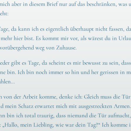
 mich aber in die­sem Brief nur auf das beschrän­ken, was 
eht:
age, da kann ich es eigent­lich über­haupt nicht fas­sen, d
 mehr hier bist. Es kommt mir vor, als wärest du in Urla
vor­über­ge­hend weg von Zuhau­se.
­der gibt es Tage, da scheint es mir bewusst zu sein, dass
i­ne bin. Ich bin noch immer so hin und her geris­sen in m
h­len…
 von der Arbeit kom­me, den­ke ich: Gleich muss die Tür
nd mein Schatz erwar­tet mich mit aus­ge­streck­ten Armen
n bin ich total trau­rig, dass nie­mand die Tür auf­macht,
t: „Hal­lo, mein Lieb­ling, wie war dein Tag?“ Ich kom­me 