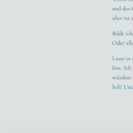
mal das 
aber ist 
Bil­de ic
Oder all
Las­se es
bist. Ic
wür­dest:
lich! Un