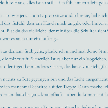
e­kühl­te Haus, alles ist so still… ich füh­le mich allein gelas
– so wie jetzt – am Lap­top sit­ze und schrei­be, habe ich
l das Gefühl, dass ein Hauch mich umgibt oder hin­ter 
ieht. Bist du das viel­leicht, der mir über die Schul­ter sieht
ht war es auch nur ein Luft­zug…
 zu dei­nem Grab gehe, glau­be ich manch­mal dei­ne Stim
 die mir zuruft. Sicher­lich ist es aber nur ein Vögel­chen,
rt oder irgend ein ande­res Getier, das lau­te von sich gib
 nachts zu Bett gegan­gen bin und das Licht aus­ge­macht
re ich manch­mal Schrit­te auf der Trep­pe. Dann mache ic
e­der an, lau­sche ganz krampf­haft – aber du kommst nic
 mor­gens aus mei­nen Träu­men auf­wa­che, habe ich man