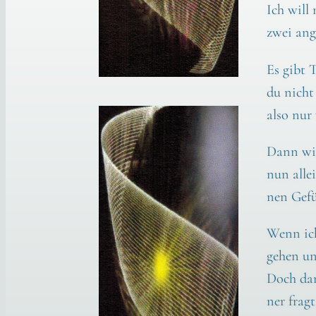
Ich will
zwei ang
Es gibt T
du nicht
also nur 
Dann wie
nun alle
nen Gefü
Wenn ich
ge­hen u
Doch dan
ner frag