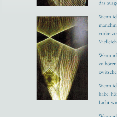
das aus­g
Wenn ich 
manch­ma
vor­bei­z
Viel­leic
Wenn ich
zu hören,
zwit­sche
Wenn ich
habe, hö
Licht wi
Wenn ich