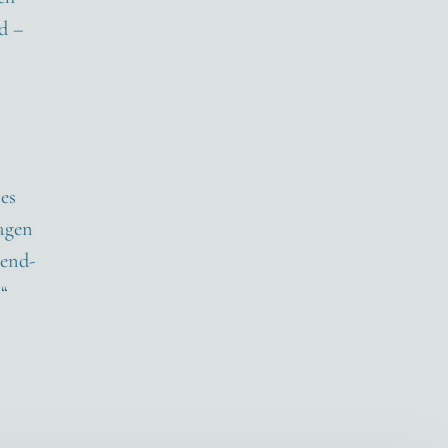
d –
 es
sagen
s end­
!“