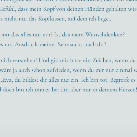
Gefühl, dass mein Kopf von dei­nen Hän­den gehal­ten wir
es nicht nur das Kopf­kis­sen, auf dem ich lie­ge…
h mir das alles nur ein? Ist das mein Wunsch­den­ken?
es nur Aus­druck mei­ner Sehn­sucht nach dir?
 mich ver­ste­hen! Und gib mir bit­te ein Zei­chen, wenn du
h wäre ja auch schon zufrie­den, wenn du mir nur ein­mal 
 „Eva, du bil­dest dir alles nur ein. Ich bin tot. Begrei­fe e
d doch bin ich immer bei dir, aber nur in dei­nem Her­zen