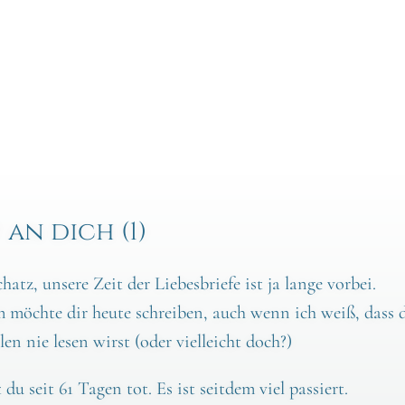
 an dich (1)
hatz, unse­re Zeit der Lie­bes­brie­fe ist ja lan­ge vor­bei.
m möch­te dir heu­te schrei­ben, auch wenn ich weiß, dass 
i­len nie lesen wirst (oder viel­leicht doch?)
t du seit 61 Tagen tot. Es ist seit­dem viel pas­siert.