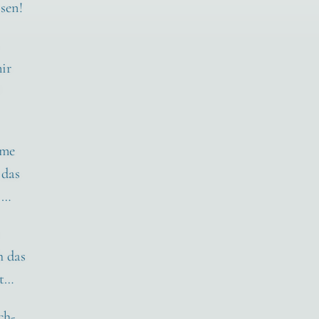
­sen!
mir
?
­me
 das
t …
h das
ht…
ch­